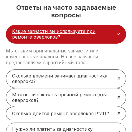
Для получения профессионального ремонта
Ответы на часто задаваемые
оставьте заявку по номеру +7 (383) 202-18-57 или
вопросы
посетите нас по адресу ул. Фрунзе, 238, корп. 4.
Мы обеспечим качественное обслуживание
вашего оборудования.
Какие запчасти вы используете при
ремонте оверлоков?
Мы ставим оригинальные запчасти или
качественные аналоги. На все запчасти
предоставляем гарантийный талон.
Сколько времени занимает диагностика
оверлока?
Можно ли заказать срочный ремонт для
оверлоков?
Сколько длится ремонт оверлоков Pfaff?
Нужно ли платить за диагностику