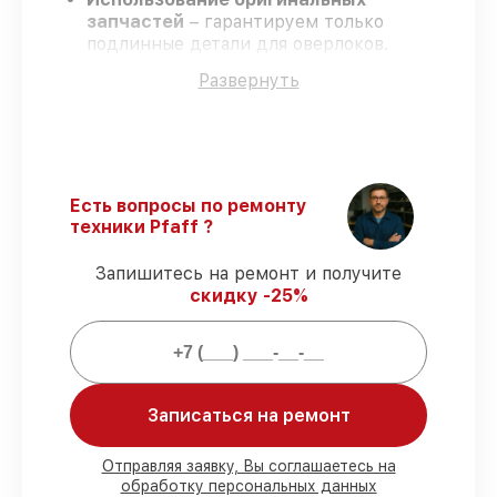
запчастей
– гарантируем только
подлинные детали для оверлоков.
Квалифицированные специалисты
–
Развернуть
обучение и сертификация подтверждают
уровень мастерства.
Соблюдение сроков сервиса
–
соблюдаем сроки, согласованные с
клиентом.
Официальная гарантия
– сервис
Есть вопросы по ремонту
проводится с соблюдением гарантийных
техники Pfaff ?
обязательств.
Запишитесь на ремонт и получите
скидку -25%
Гарантии сервиса на обслуживание
оверлоков:
80%
работ выполняем в присутствии
Записаться на ремонт
владельца
90%
запчастей имеются в наличии,
остальные доступны в кратчайшие сроки
Отправляя заявку, Вы соглашаетесь на
Фирменные детали и качественные
обработку персональных данных