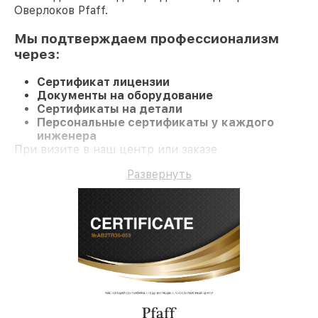
Оверлоков Pfaff.
Мы подтверждаем профессионализм
через:
Сертификат лицензии
Документы на оборудование
Сертификаты на детали
Персональные сертификаты у каждого
инженера
При визите в наш центр или заказе
восстановления Оверлок клиент получает
Развернуть
профессиональный сервис и гарантию на все
работы и комплектующие.